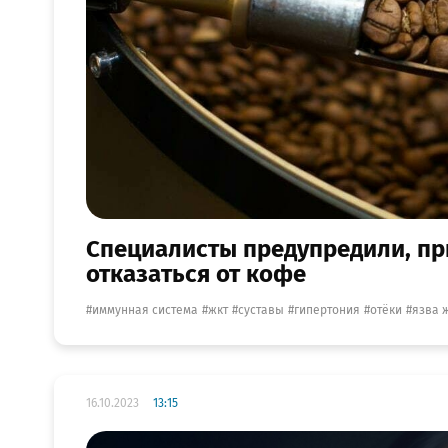
Специалисты предупредили, пр
отказаться от кофе
иммунная система
жкт
суставы
гипертония
отёки
язва 
16.10.2023
13:15