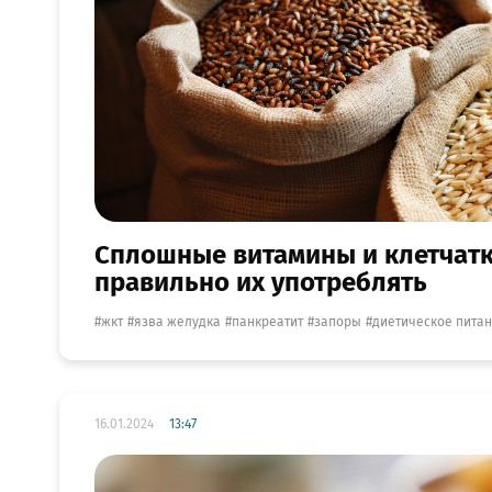
Сплошные витамины и клетчатка
правильно их употреблять
жкт
язва желудка
панкреатит
запоры
диетическое пита
16.01.2024
13:47