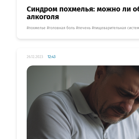
Синдром похмелья: можно ли о
алкоголя
похмелье
головная боль
печень
пищеварительная систе
26.12.2023
12:43