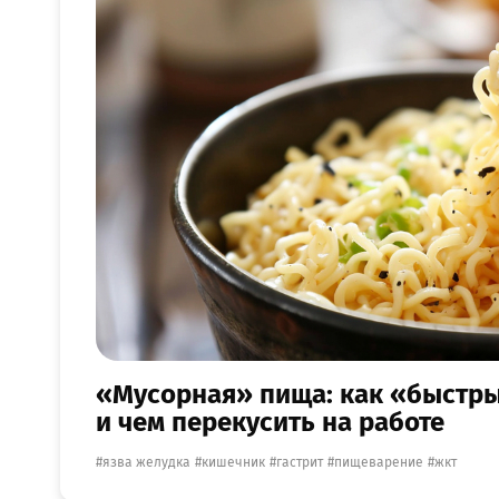
«Мусорная» пища: как «быстры
и чем перекусить на работе
язва желудка
кишечник
гастрит
пищеварение
жкт