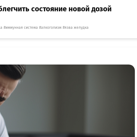
блегчить состояние новой дозой
ма
иммунная система
алкоголизм
язва желудка