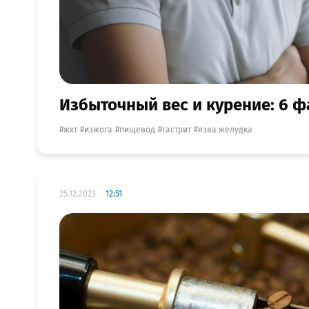
Избыточный вес и курение: 6 
жкт
изжога
пищевод
гастрит
язва желудка
25.12.2023
12:51