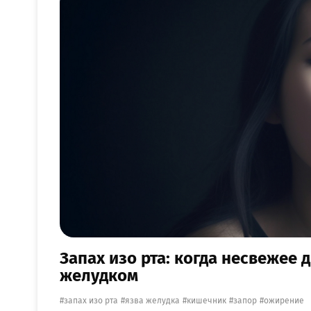
Запах изо рта: когда несвежее
желудком
запах изо рта
язва желудка
кишечник
запор
ожирение