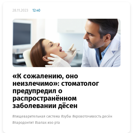
28.11.2023
12:40
«К сожалению, оно
неизлечимо»: стоматолог
предупредил о
распространённом
заболевании дёсен
пищеварительная система
зубы
кровоточивость десён
пародонтит
запах изо рта