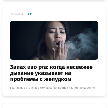
16.10.2023
13:15
Запах изо рта: когда несвежее
дыхание указывает на
проблемы с желудком
запах изо рта
язва желудка
кишечник
запор
ожирение