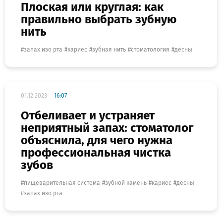
Плоская или круглая: как
правильно выбрать зубную
нить
запах изо рта
кариес
зубная нить
стоматология
дёсны
01.12.2023
16:07
Отбеливает и устраняет
неприятный запах: стоматолог
объяснила, для чего нужна
профессиональная чистка
зубов
пищеварительная система
зубной камень
кариес
дёсны
запах изо рта