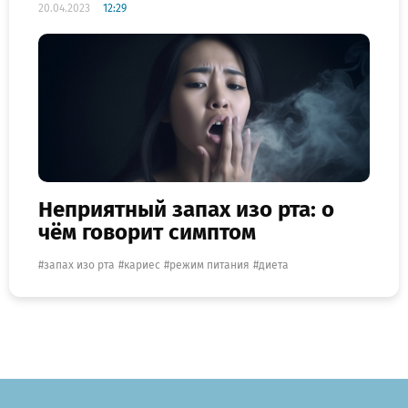
20.04.2023
12:29
Неприятный запах изо рта: о
чём говорит симптом
запах изо рта
кариес
режим питания
диета