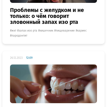
Проблемы с желудком и не
только: о чём говорит
зловонный запах изо рта
жкт
запах изо рта
кишечник
пищеварение
кариес
пародонтит
26.12.2023
12:09