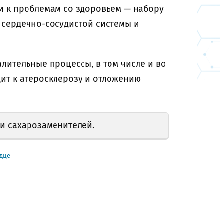
и к проблемам со здоровьем — набору
 сердечно-сосудистой системы и
алительные процессы, в том числе и во
дит к атеросклерозу и отложению
ти
сахарозаменителей.
дце