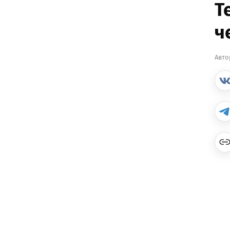
Т
ч
Авто