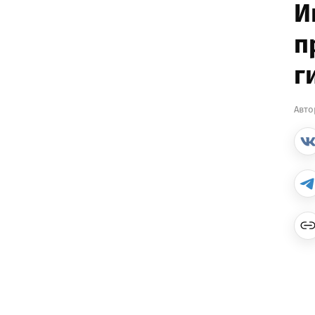
И
п
г
Авто