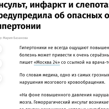
нсульт, инфаркт и слепота
редупредила об опасных 
ипертонии
р:
Мария Базанова
Гипертоники не всегда ощущают повышен
болезнь может привести к очень серьёзны
пишет
«Москва 24»
со ссылкой на врача-т
По словам медика, одно из самых грозны
нарушения мозгового кровообращения.
«На фоне повышенного давления нарушае
мозга. Геморрагический инсульт возникает