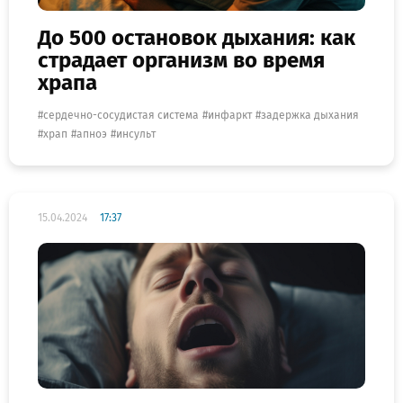
До 500 остановок дыхания: как
страдает организм во время
храпа
сердечно-сосудистая система
инфаркт
задержка дыхания
храп
апноэ
инсульт
15.04.2024
17:37