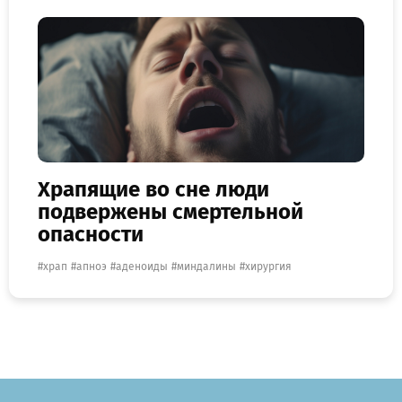
Храпящие во сне люди
подвержены смертельной
опасности
храп
апноэ
аденоиды
миндалины
хирургия