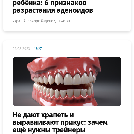
ребёнка: 6 признаков
разрастания аденоидов
храп
насморк
аденоиды
отит
09.08.2023
13:27
Не дают храпеть и
выравнивают прикус: зачем
ещё нужны трейнеры