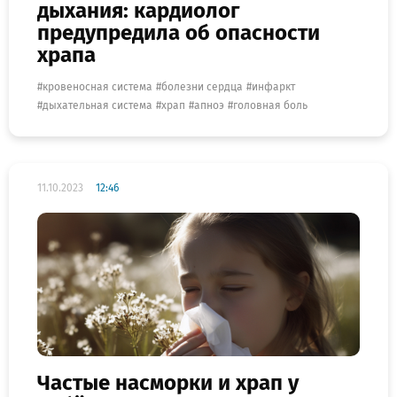
дыхания: кардиолог
предупредила об опасности
храпа
кровеносная система
болезни сердца
инфаркт
дыхательная система
храп
апноэ
головная боль
11.10.2023
12:46
Частые насморки и храп у