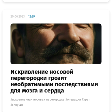
20.06.2023
12:29
Искривление носовой
перегородки грозит
необратимыми последствиями
для мозга и сердца
искревлённая носовая перегородка
операция
храп
синусит