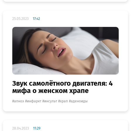
25.05.2023
17:42
Звук самолётного двигателя: 4
мифа о женском храпе
апноэ
инфаркт
инсульт
храп
аденоиды
28.04.2023
11:29