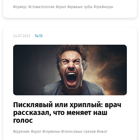
прикус
стоматология
храп
кривые зубы
трейнеры
24.07.2023
14:13
Писклявый или хриплый: врач
рассказал, что меняет наш
голос
курение
храп
гормоны
голосовые связки
ожог