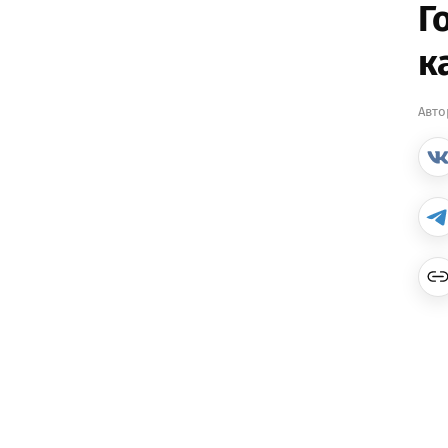
Г
к
Авто