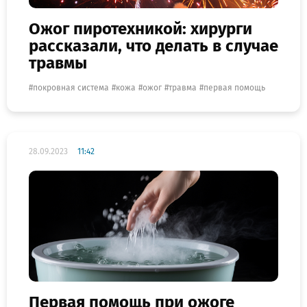
Ожог пиротехникой: хирурги
рассказали, что делать в случае
травмы
покровная система
кожа
ожог
травма
первая помощь
28.09.2023
11:42
Первая помощь при ожоге