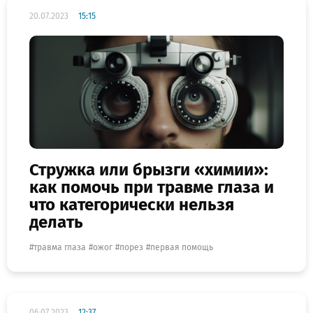
20.07.2023
15:15
Стружка или брызги «химии»:
как помочь при травме глаза и
что категорически нельзя
делать
травма глаза
ожог
порез
первая помощь
06.07.2023
12:37