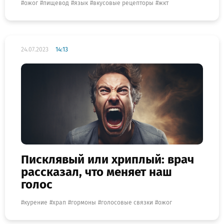
ожог
пищевод
язык
вкусовые рецепторы
жкт
24.07.2023
14:13
Писклявый или хриплый: врач
рассказал, что меняет наш
голос
курение
храп
гормоны
голосовые связки
ожог