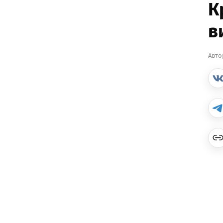
К
в
Авто