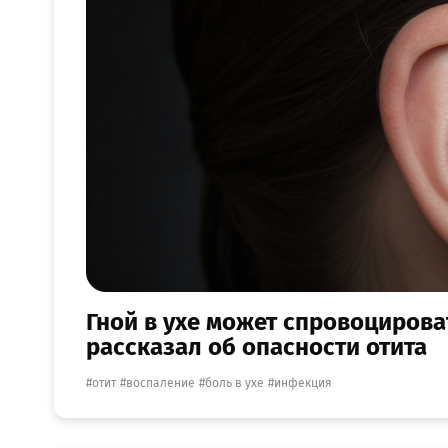
Гной в ухе может спровоциров
рассказал об опасности отита
отит
воспаление
боль в ухе
инфекция