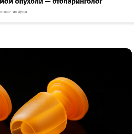
омом опухоли — отоларинголог
онкология
уши