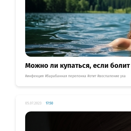
Можно ли купаться, если болит
инфекция
барабанная перепонка
отит
воспаление уха
05.07.2023
17:50