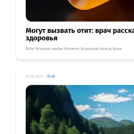
Могут вызвать отит: врач расск
здоровья
отит
серная пробка
гигиена
слуховой проход
уши
01.08.2023
15:30