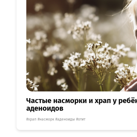
Частые насморки и храп у ребё
аденоидов
храп
насморк
аденоиды
отит