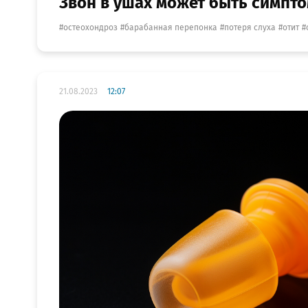
Звон в ушах может быть симпт
остеохондроз
барабанная перепонка
потеря слуха
отит
21.08.2023
12:07