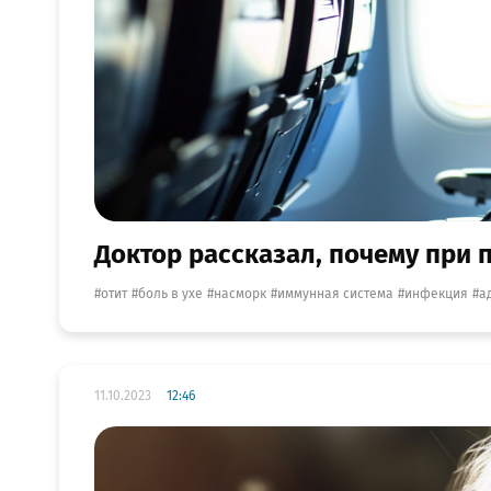
Доктор рассказал, почему при 
отит
боль в ухе
насморк
иммунная система
инфекция
а
11.10.2023
12:46