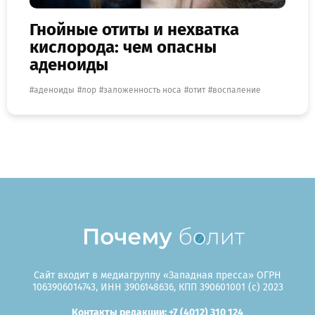
Гнойные отиты и нехватка
кислорода: чем опасны
аденоиды
аденоиды
лор
заложенность носа
отит
воспаление
Сайт входит в медиагруппу «Западная пресса» ОГРН
1063906014743, ИНН 3906148636, КПП 390601001 (c) 2023
Контакты редакции: +7 (4012) 310 124