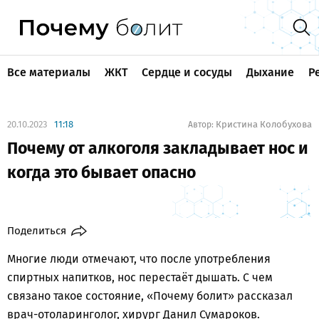
Все материалы
ЖКТ
Сердце и сосуды
Дыхание
Р
20.10.2023
11:18
Кристина Колобухова
Автор:
Почему от алкоголя закладывает нос и
когда это бывает опасно
Поделиться
Многие люди отмечают, что после употребления
спиртных напитков, нос перестаёт дышать. С чем
связано такое состояние, «Почему болит» рассказал
врач-отоларинголог, хирург Данил Сумароков.