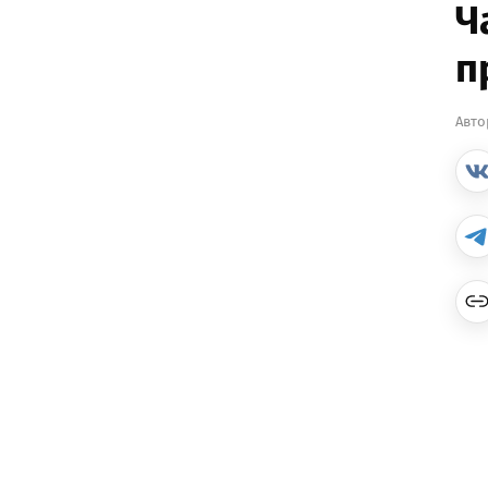
Ч
п
Авто