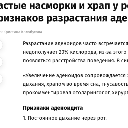
астые насморки и храп у р
ризнаков разрастания ад
р:
Кристина Колобухова
Разрастание аденоидов часто встречается 
недополучает 20% кислорода, из-за этого
появляться расстройства поведения. В с
«Увеличение аденоидов сопровождается 
дыхания, храпом во время сна, гнусавост
прокомментировал отоларинголог, хирур
Признаки аденоидита
1. Постоянное дыхание через рот.