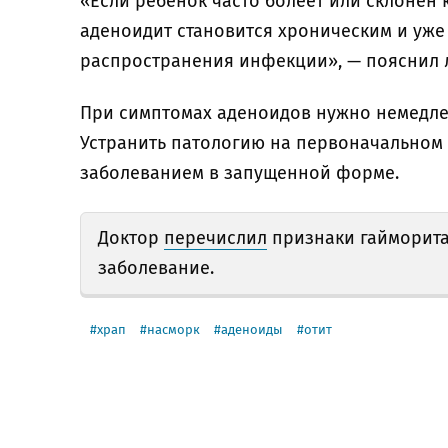
«Если ребёнок часто болеет или склонен 
аденоидит становится хроническим и уже
распространения инфекции», — пояснил 
При симптомах аденоидов нужно немедлен
Устранить патологию на первоначальном э
заболеванием в запущенной форме.
Доктор
перечислил
признаки гайморита 
заболевание.
храп
насморк
аденоиды
отит