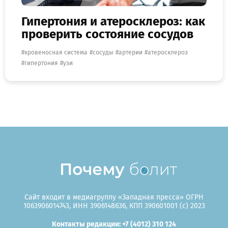
Гипертония и атеросклероз: как
проверить состояние сосудов
кровеносная система
сосуды
артерии
атеросклероз
гипертония
узи
Сайт входит в медиагруппу «Западная пресса» ОГРН
1063906014743, ИНН 3906148636, КПП 390601001 (c) 2023
Контакты редакции: +7 (4012) 310 124