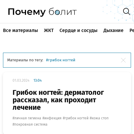
Все материалы
ЖКТ
Сердце и сосуды
Дыхание
Р
Материалы по тегу:
грибок ногтей
01.03.2024
13:04
Грибок ногтей: дерматолог
рассказал, как проходит
лечение
личная гигиена
инфекция
грибок ногтей
кожа стоп
покровная система