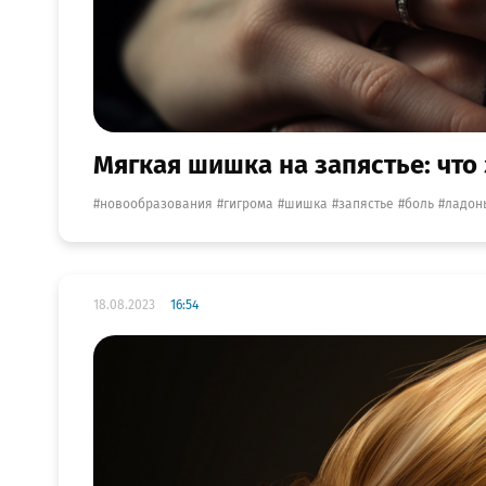
Мягкая шишка на запястье: что 
новообразования
гигрома
шишка
запястье
боль
ладон
18.08.2023
16:54