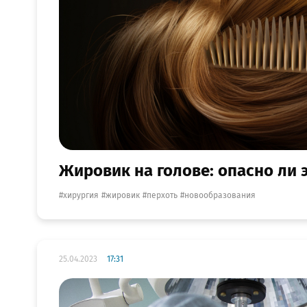
Жировик на голове: опасно ли э
хирургия
жировик
перхоть
новообразования
25.04.2023
17:31