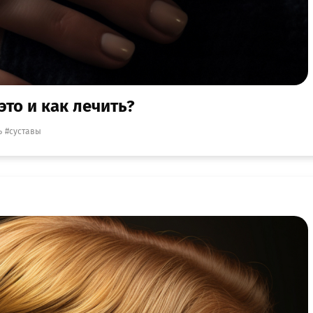
это и как лечить?
ь
суставы