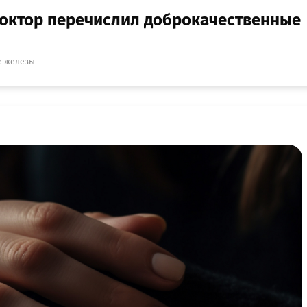
 доктор перечислил доброкачественные
е железы