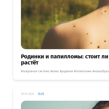
Родинки и папилломы: стоит ли
растёт
покровная система
кожа
родинки
папилломы
новообра
18.01.2024
12:23