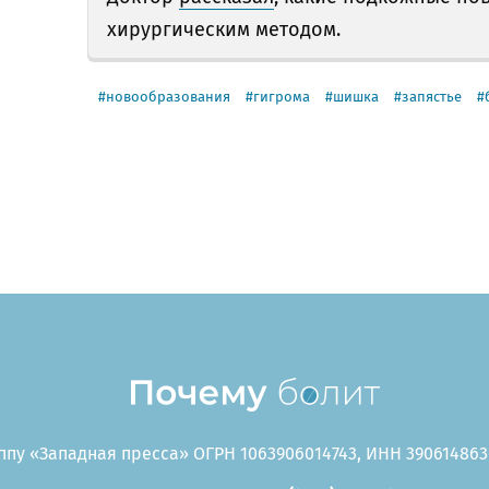
хирургическим методом.
новообразования
гигрома
шишка
запястье
пу «Западная пресса» ОГРН 1063906014743, ИНН 3906148636