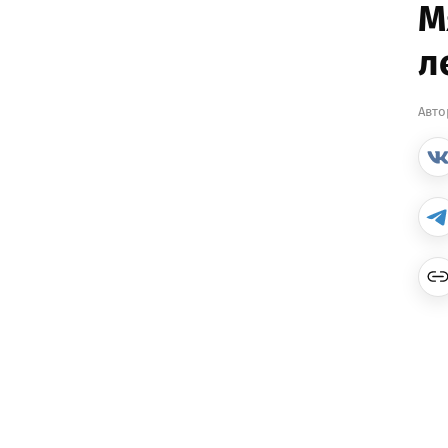
М
л
Авто