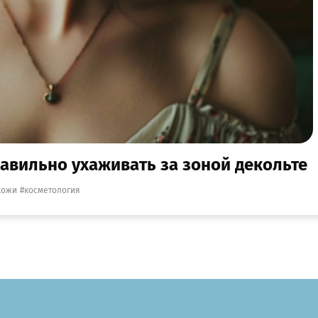
равильно ухаживать за зоной декольте
кожи
косметология