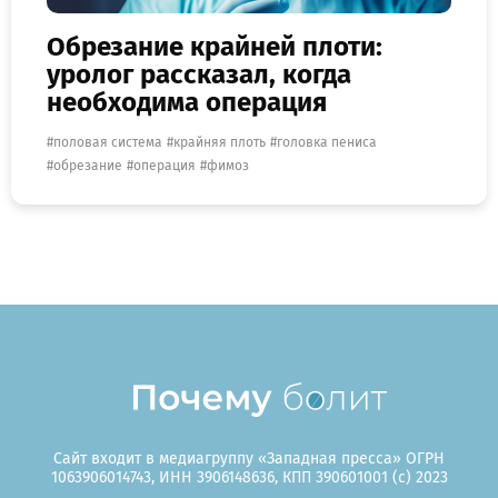
Обрезание крайней плоти:
уролог рассказал, когда
необходима операция
половая система
крайняя плоть
головка пениса
обрезание
операция
фимоз
Сайт входит в медиагруппу «Западная пресса» ОГРН
1063906014743, ИНН 3906148636, КПП 390601001 (c) 2023