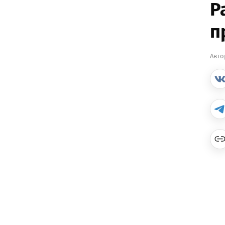
Р
п
Авто