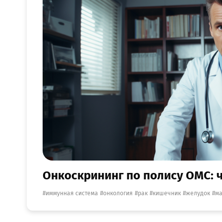
Онкоскрининг по полису ОМС: ч
иммунная система
онкология
рак
кишечник
желудок
м