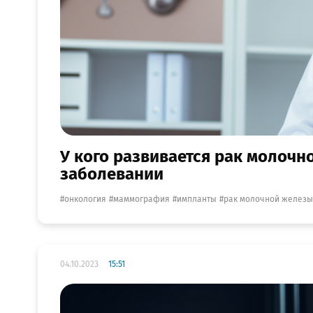
У кого развивается рак молочн
заболевании
онкология
маммография
импланты
рак молочной железы
04.10.2023
15:51