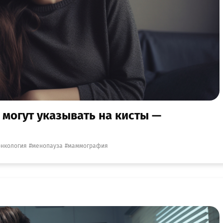
могут указывать на кисты —
онкология
менопауза
маммография