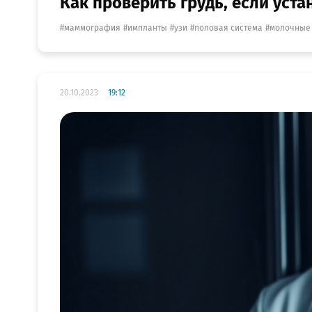
Как проверить грудь, если уст
маммография
импланты
узи
половая система
молочные
20.10.2023
19:12