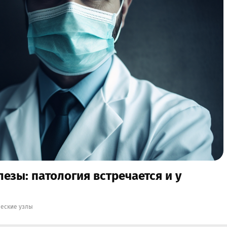
езы: патология встречается и у
еские узлы