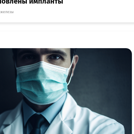
ановлены импланты
 железы