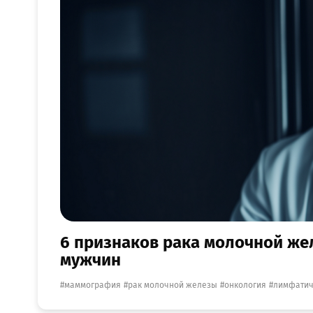
6 признаков рака молочной жел
мужчин
маммография
рак молочной железы
онкология
лимфатич