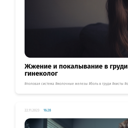
Жжение и покалывание в груди 
гинеколог
половая система
молочные железы
боль в груди
кисты
22.11.2023
16:28