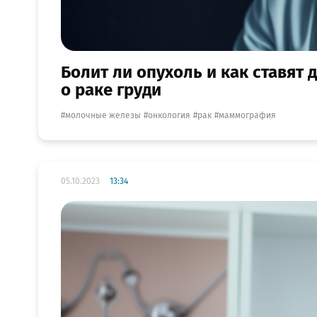
Болит ли опухоль и как ставят
о раке груди
молочные железы
онкология
рак
маммография
05.10.2023
13:34