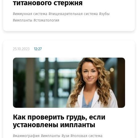
титанового стержня
иммунная система
пищеварительная система
зубы
импланты
стоматология
25.10.2023
12:27
Как проверить грудь, если
установлены импланты
маммография
импланты
узи
половая система