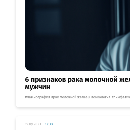
6 признаков рака молочной жел
мужчин
маммография
рак молочной железы
онкология
лимфатич
19.09.2023
12:38