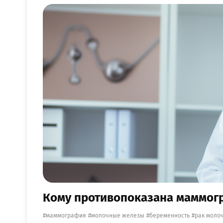
Кому противопоказана маммогр
маммография
молочные железы
беременность
рак моло