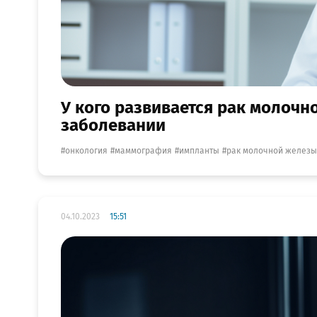
У кого развивается рак молочн
заболевании
онкология
маммография
импланты
рак молочной железы
04.10.2023
15:51