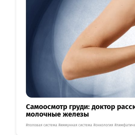
Самоосмотр груди: доктор расс
молочные железы
половая система
иммунная система
онкология
лимфатиче