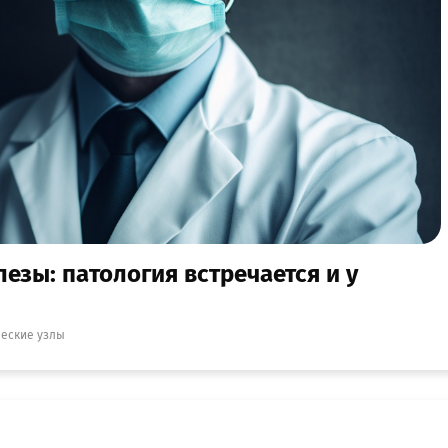
езы: патология встречается и у
еские узлы