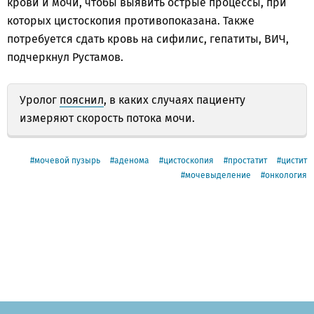
крови и мочи, чтобы выявить острые процессы, при
которых цистоскопия противопоказана. Также
потребуется сдать кровь на сифилис, гепатиты, ВИЧ,
подчеркнул Рустамов.
Уролог
пояснил
, в каких случаях пациенту
измеряют скорость потока мочи.
мочевой пузырь
аденома
цистоскопия
простатит
цистит
мочевыделение
онкология