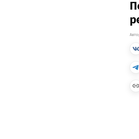
П
р
Авто