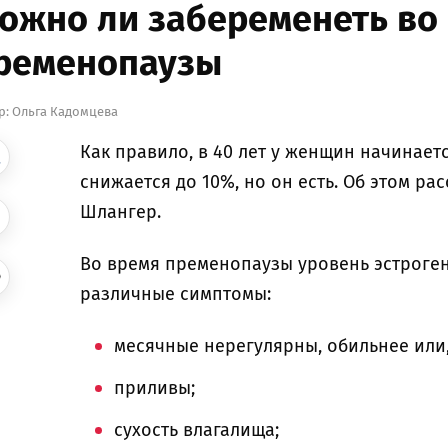
ожно ли забеременеть во
ременопаузы
р:
Ольга Кадомцева
Как правило, в 40 лет у женщин начинает
снижается до 10%, но он есть. Об этом р
Шлангер.
Во время пременопаузы уровень эстроген
различные симптомы:
месячные нерегулярны, обильнее или,
приливы;
сухость влагалища;