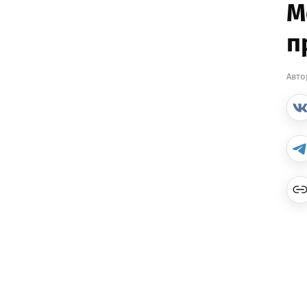
М
п
Авто