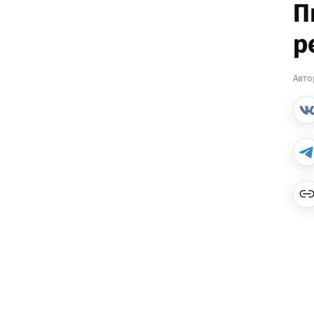
П
р
Авто