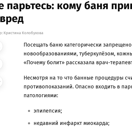
е парьтесь: кому баня при
 вред
р:
Кристина Колобухова
Посещать баню категорически запрещено
новообразованиями, туберкулёзом, кожны
«Почему болит» рассказала врач-терапевт
Несмотря на то что банные процедуры счи
противопоказаний. Опасно входить в па
патологиями:
эпилепсия;
недавний инфаркт миокарда;