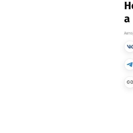
Н
а
Авто