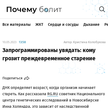
Все материалы
ЖКТ
Сердце и сосуды
Дыхание
Р
10.05.2023
13:58
Кристина Колобухова
Автор:
Запрограммированы увядать: кому
грозит преждевременное старение
Поделиться
ДНК определяет возраст, когда организм начинает
стареть. Как рассказала
RG.RU
советник Национального
центра генетических исследований в Новосибирске
Инна Холяндра, это зависит от наследственной