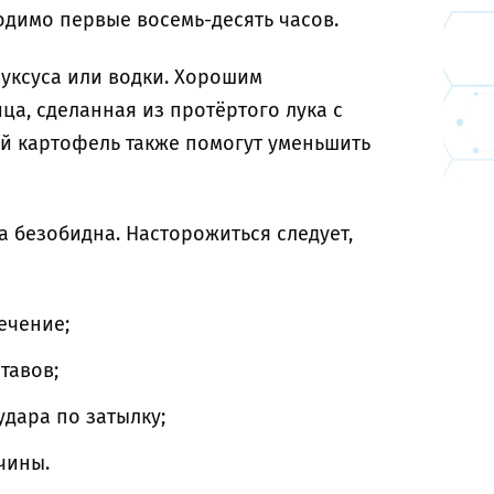
одимо первые восемь-десять часов.
уксуса или водки. Хорошим
а, сделанная из протёртого лука с
ой картофель также помогут уменьшить
а безобидна. Насторожиться следует,
ечение;
тавов;
удара по затылку;
ичины.