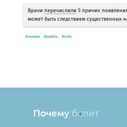
Врачи
перечислили
5 причин появления
может быть следствием существенных 
синяки
ушибы
отёк