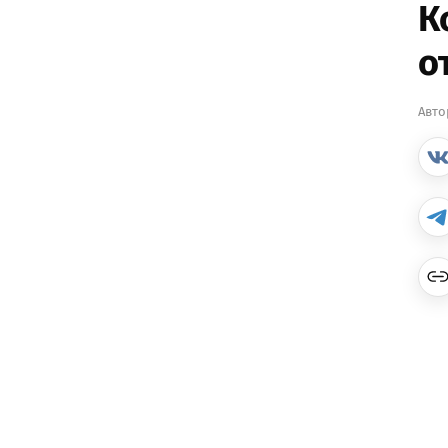
К
о
Авто