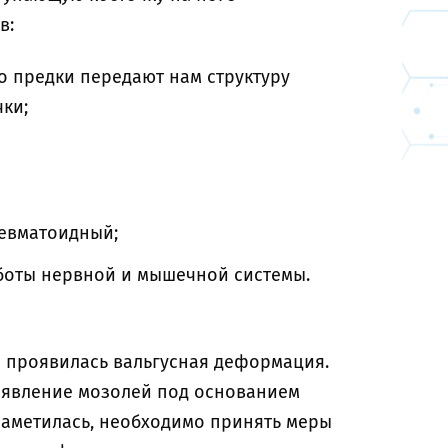
в:
то предки передают нам структуру
чки;
ревматоидный;
аботы нервной и мышечной системы.
о проявилась вальгусная деформация.
оявление мозолей под основанием
 наметилась, необходимо принять меры