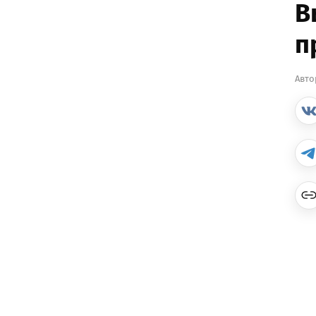
В
п
Авто