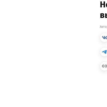
Н
в
Авто