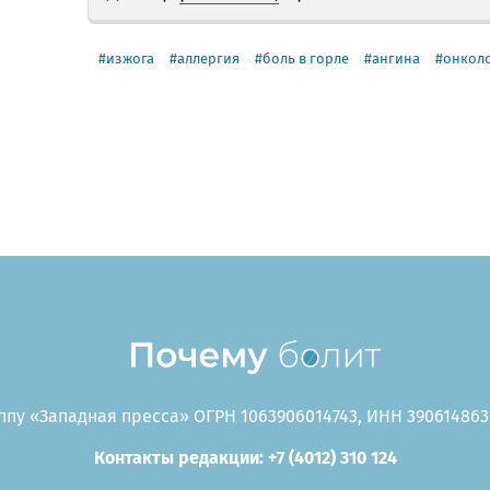
изжога
аллергия
боль в горле
ангина
онкол
пу «Западная пресса» ОГРН 1063906014743, ИНН 3906148636
Контакты редакции: +7 (4012) 310 124