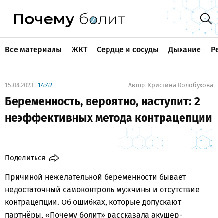
Все материалы
ЖКТ
Сердце и сосуды
Дыхание
Р
15.08.2023
14:42
Кристина Колобухова
Автор:
Беременность, вероятно, наступит: 2
неэффективных метода контрацепции
Поделиться
Причиной нежелательной беременности бывает
недостаточный самоконтроль мужчины и отсутствие
контрацепции. Об ошибках, которые допускают
партнёры, «Почему болит» рассказала акушер-