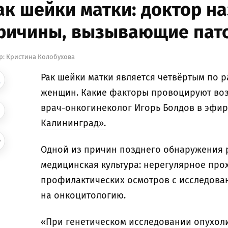
ак шейки матки: доктор н
ричины, вызывающие пат
р:
Кристина Колобухова
Рак шейки матки является четвёртым по 
женщин. Какие факторы провоцируют воз
врач-онкогинеколог Игорь Болдов в эфи
Калининград».
Одной из причин позднего обнаружения р
медицинская культура: нерегулярное пр
профилактических осмотров с исследова
на онкоцитологию.
«При генетическом исследовании опухоли 