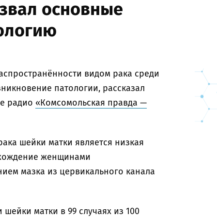
азвал основные
ологию
распространённости видом рака среди
никновение патологии, рассказал
ре радио
«Комсомольская правда —
ака шейки матки является низкая
охождение женщинами
нием мазка из цервикального канала
шейки матки в 99 случаях из 100