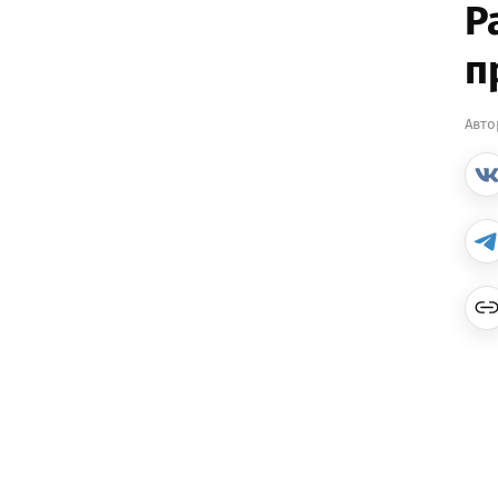
Р
п
Авто