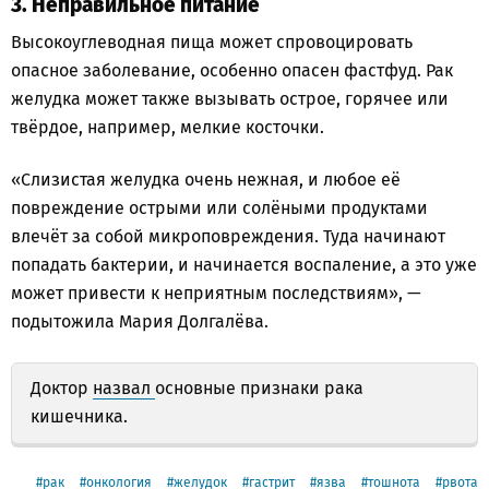
3. Неправильное питание
Высокоуглеводная пища может спровоцировать
опасное заболевание, особенно опасен фастфуд. Рак
желудка может также вызывать острое, горячее или
твёрдое, например, мелкие косточки.
«Слизистая желудка очень нежная, и любое её
повреждение острыми или солёными продуктами
влечёт за собой микроповреждения. Туда начинают
попадать бактерии, и начинается воспаление, а это уже
может привести к неприятным последствиям», —
подытожила Мария Долгалёва.
Доктор
назвал
основные признаки рака
кишечника.
рак
онкология
желудок
гастрит
язва
тошнота
рвота