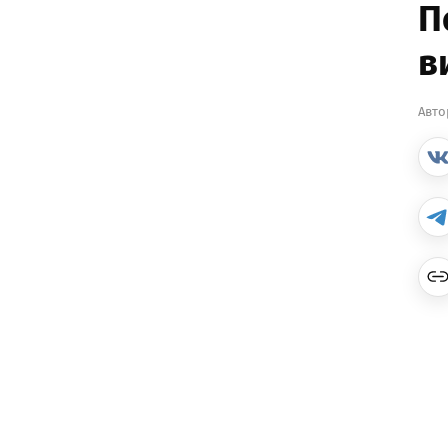
П
в
Авто