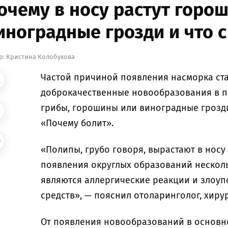
очему в носу растут горо
иноградные грозди и что с
р:
Кристина Колобухова
Частой причиной появления насморка ста
доброкачественные новообразования в 
грибы, горошины или виноградные грозди
«Почему болит».
«Полипы, грубо говоря, вырастают в носу
появления округлых образований нескол
являются аллергические реакции и злоу
средств», — пояснил отоларинголог, хиру
От появления новообразований в основн