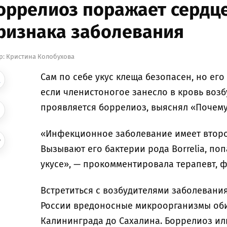
оррелиоз поражает сердце 
ризнака заболевания
р:
Кристина Колобухова
Сам по себе укус клеща безопасен, но его
если членистоногое занесло в кровь воз
проявляется боррелиоз, выяснял «Почему
«Инфекционное заболевание имеет второ
Вызывают его бактерии рода Borrelia, по
укусе», — прокомментировала терапевт, 
Встретиться с возбудителями заболевания
России вредоносные микроорганизмы обит
Калининграда до Сахалина. Боррелиоз ил