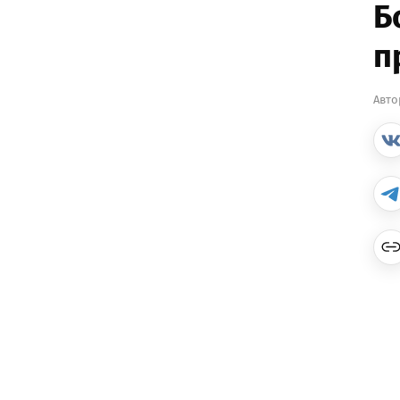
Б
п
Авто