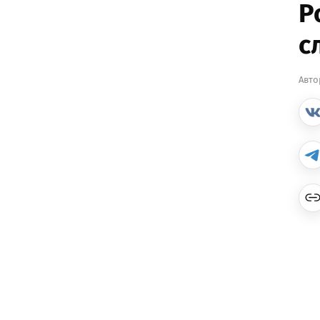
Р
с
Авто