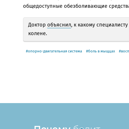
общедоступные обезболивающие средства
Доктор
объяснил
, к какому специалист
колене.
опорно-двигательная система
боль в мыщцах
вос