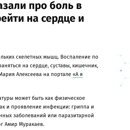
азали про боль в
ейти на сердце и
ольких скелетных мышц. Воспаление по
няться на сердце, суставы, кишечник,
 Мария Алексеева на портале
«А я
атуры может быть как физическое
так и проявление инфекции: гриппа и
унных заболеваний или паразитарной
ог Амир Муракаев.