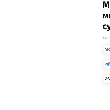
М
м
с
Авто