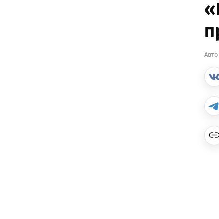
«
п
Авто