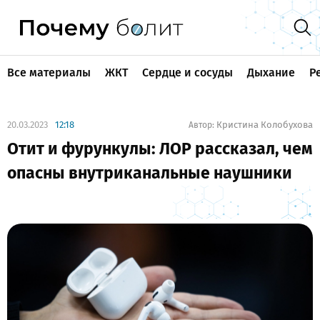
Все материалы
ЖКТ
Сердце и сосуды
Дыхание
Р
20.03.2023
12:18
Кристина Колобухова
Автор:
Отит и фурункулы: ЛОР рассказал, чем
опасны внутриканальные наушники