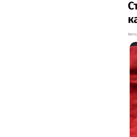
С
к
Авто