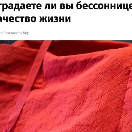
традаете ли вы бессоннице
ачество жизни
р:
Елизавета Бер