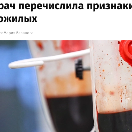
рач перечислила признаки
ожилых
р:
Мария Базанова