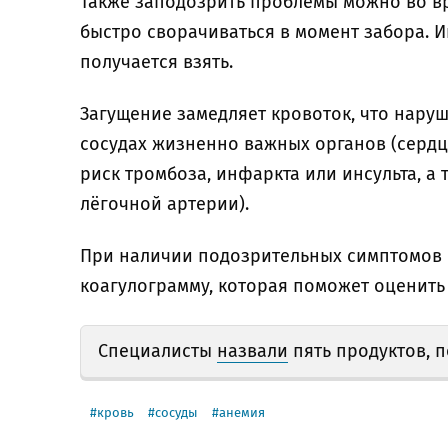
Также заподозрить проблемы можно во вр
быстро сворачиваться в момент забора. И
получается взять.
Загущение замедляет кровоток, что нару
сосудах жизненно важных органов (сердца,
риск тромбоза, инфаркта или инсульта, а
лёгочной артерии).
При наличии подозрительных симптомов н
коагулограмму, которая поможет оценить
Специалисты
назвали
пять продуктов, 
кровь
сосуды
анемия