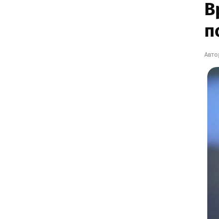
В
п
Авто