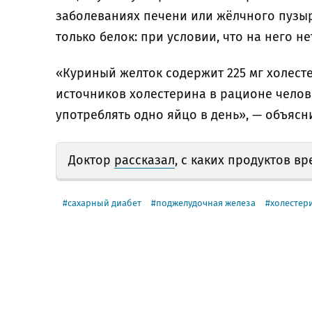
заболеваниях печени или жёлчного пузыр
только белок: при условии, что на него н
«Куриный желток содержит 225 мг холесте
источников холестерина в рационе чело
употреблять одно яйцо в день», — объясн
Доктор
рассказал
, с каких продуктов в
сахарный диабет
поджелудочная железа
холестер