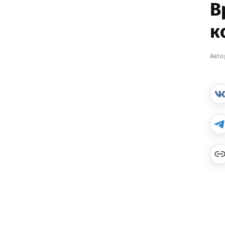
В
к
Авто