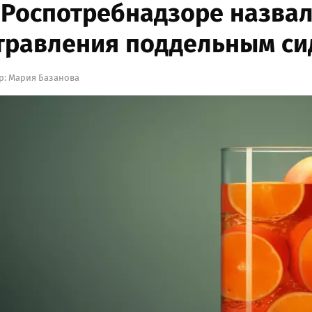
 Роспотребнадзоре назвал
травления поддельным с
р:
Мария Базанова