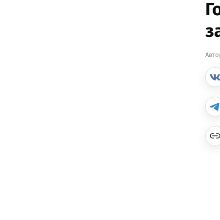
Г
з
Авто