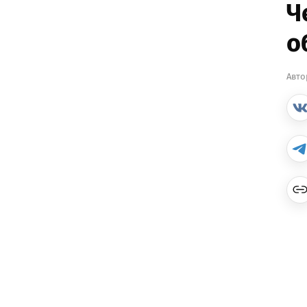
Ч
о
Авто