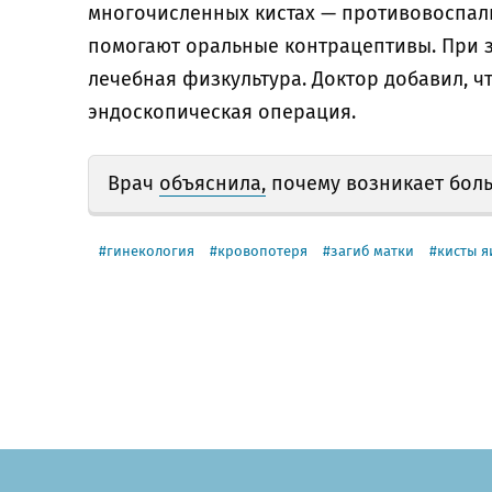
многочисленных кистах — противовоспал
помогают оральные контрацептивы. При з
лечебная физкультура. Доктор добавил, ч
эндоскопическая операция.
Врач
объяснила,
почему возникает боль
гинекология
кровопотеря
загиб матки
кисты я