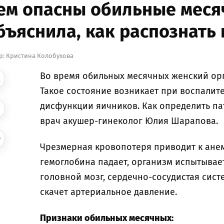
ем опасны обильные меся
бъяснила, как распознать
р:
Кристина Колобухова
Во время обильных месячных женский орг
Такое состояние возникает при воспалит
дисфункции яичников. Как определить па
врач акушер-гинеколог Юлия Шарапова.
Чрезмерная кровопотеря приводит к анем
гемоглобина падает, организм испытывае
головной мозг, сердечно-сосудистая сист
скачет артериальное давление.
Признаки обильных месячных: