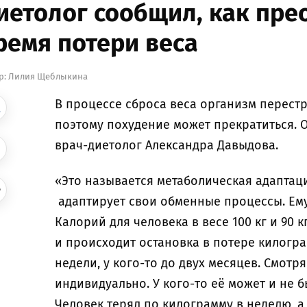
иетолог сообщил, как пре
ремя потери веса
р:
Лилия Щеблыкина
В процессе сброса веса организм перестр
поэтому похудение может прекратиться. 
врач-диетолог Александра Давыдова.
«Это называется метаболическая адаптац
адаптирует свои обменные процессы. Ему
Калорий для человека в весе 100 кг и 90 
и происходит остановка в потере килогра
недели, у кого-то до двух месяцев. Смотр
индивидуально. У кого-то её может и не б
Человек терял по килограмму в неделю, а 