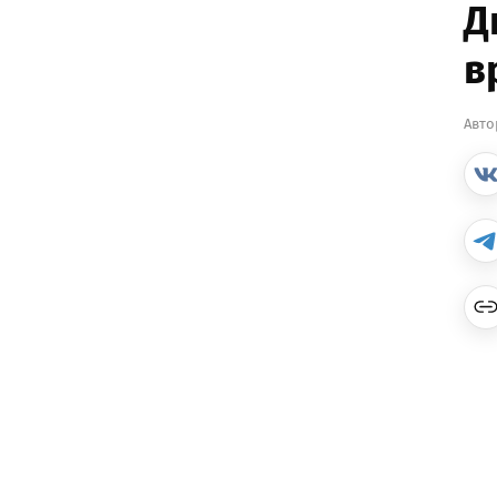
Д
в
Авто