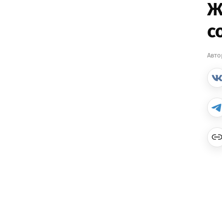
Ж
с
Авто