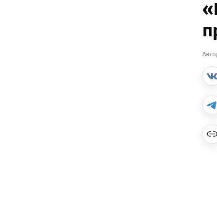
«
п
Авто