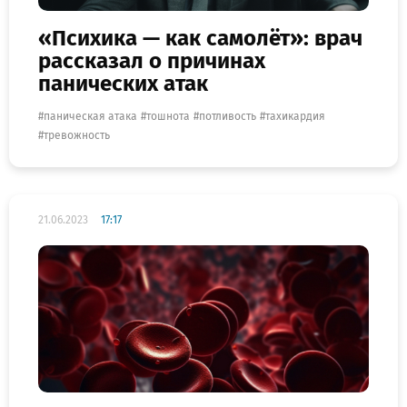
«Психика — как самолёт»: врач
рассказал о причинах
панических атак
паническая атака
тошнота
потливость
тахикардия
тревожность
21.06.2023
17:17